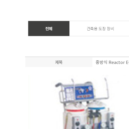
전체
건축용 도장 장비
제목
중방식 Reactor E