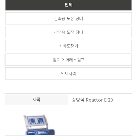
전체
건축용 도장 장비
산업용 도장 장비
비바도장기
엠디 에어레스펌프
악세사리
제목
중방식 Reactor E-20