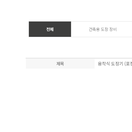
전체
건축용 도장 장비
제목
융착식 도장기 (포