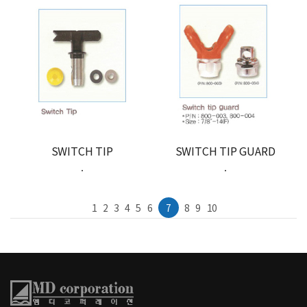
SWITCH TIP
SWITCH TIP GUARD
.
.
1
2
3
4
5
6
7
8
9
10