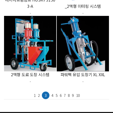
3-A
_2액형 미터링 시스템
.
.
2액형 도료 도장 시스템
파워팩 유압 도장기 XL XXL
.
.
1
2
3
4
5
6
7
8
9
10